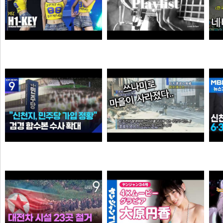
하이키 옐 직캠 #YEL #H1KEY @260731 정읍물빛축제 ♬ 여름이었다 (Summer Was You)
듣게
픽도리
순대국
“6·3 지방선거 앞두고 신천지 민주당 가입 정황”…합수본, 수사 확대
0:41 할아버지 대담한거보소 영압지리네
와꾸대장봉준
오쿠오쿠오타쿠