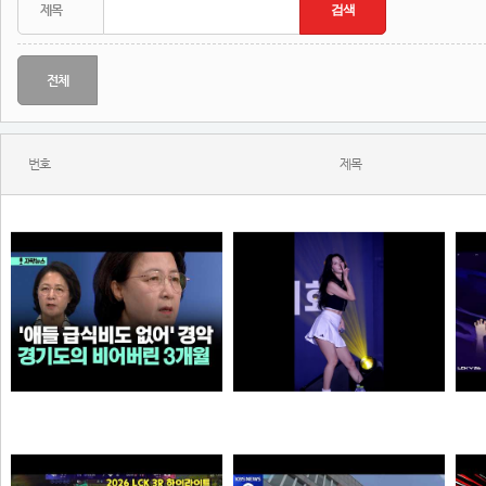
전체
번호
제목
살다살다 미애가 불쌍해 보이는 날도 있구나 ㅋㅋㅋㅋ
추천시 여자친구
N
N
N
손예진
이영자