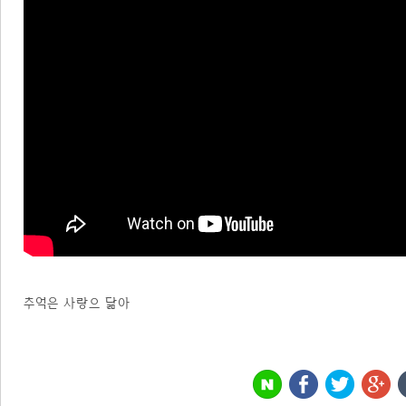
추억은 사랑으 닮아