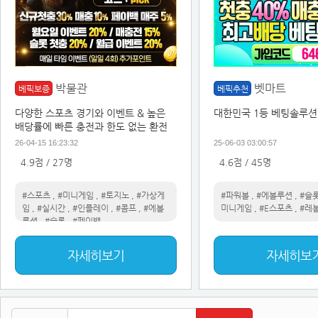
박물관
벳마트
베픽보증
베픽추천
다양한 스포츠 경기와 이벤트 & 높은
대한민국 1등 베팅솔루션
배당률에 빠른 충전과 한도 없는 환전
26-04-15 16:23:32
25-06-03 03:00:57
4.9점 / 27명
4.6점 / 45명
#스포츠
,
#미니게임
,
#토지노
,
#가상게
#파워볼
,
#에볼루션
,
#슬
임
,
#실시간
,
#인플레이
,
#콤프
,
#에볼
미니게임
,
#E스포츠
,
#레
루션
,
#슬롯
,
#페이백
자세히보기
자세히보