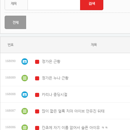
전체
번호
제목
정가은 근황
168090
N
정가은 누나 근황
168089
N
카리나 중딩시절
168088
N
많이 짧은 얼룩 치마 아이브 안유진 뒤태
168087
N
칸쵸에 자기 이름 없어서 슬픈 아이유 ㅋㅋ
168086
N