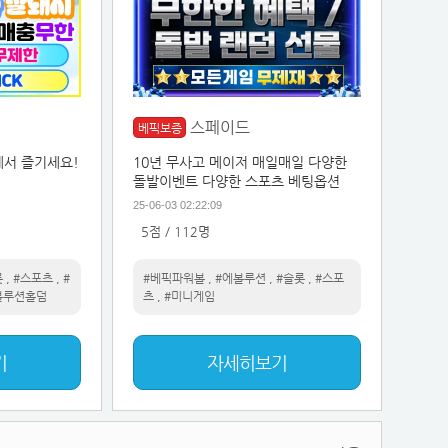
스페이드
베픽보증
서 즐기세요!
10년 무사고 메이저 매일매일 다양한
돌발이벤트 다양한 스포츠 베팅옵션
25-06-03 02:22:09
5점 / 112명
롯
,
#스포츠
,
#
#베픽파워볼
,
#에볼루션
,
#슬롯
,
#스포
볼루션홀덤
츠
,
#미니게임
기
자세히보기