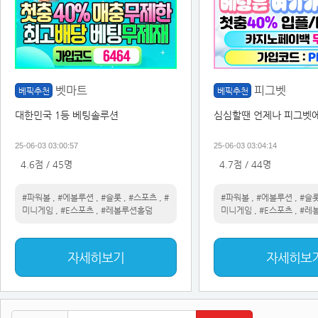
벳마트
피그벳
베픽추천
베픽추천
대한민국 1등 베팅솔루션
심심할땐 언제나 피그벳에
25-06-03 03:00:57
25-06-03 03:04:14
4.6점 / 45명
4.7점 / 44명
#파워볼
,
#에볼루션
,
#슬롯
,
#스포츠
,
#
#파워볼
,
#에볼루션
,
#슬
미니게임
,
#E스포츠
,
#레볼루션홀덤
미니게임
,
#E스포츠
,
#레
자세히보기
자세히보