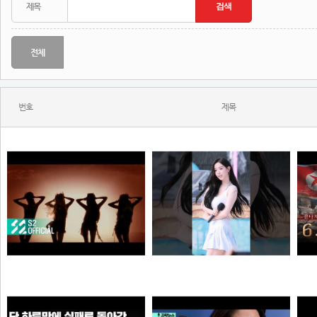
전체
번호
제목
KISS OF LIFE (키스오브라이프) 'SWEAT' Official Music Video
와...ㅈㄴ좋다
N
N
N
원빈해설위원
해골