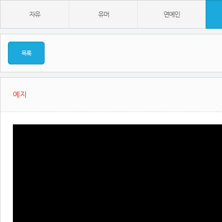
자유
유머
연예인
목록
예지