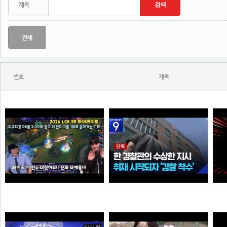
전체
번호
제목
Welcome, GEN G Peyz
[단독] “안 데려와도 임의동행에 ‘죄명 바꾸기’”…경찰서 조직적 개입?
N
N
N
소주반샷
크롬