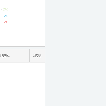
-
(0%)
-
(0%)
-
(0%)
회원정보
채팅방