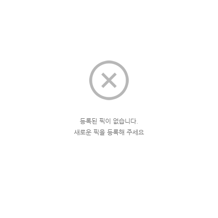
등록된 픽이 없습니다.
새로운 픽을 등록해 주세요