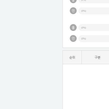
(0%)
(0%)
(0%)
순위
구분