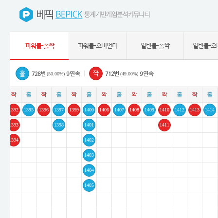
파워볼-홀짝
파워볼-오버언더
일반볼-홀짝
일반볼-오
|
728번
9연속
712번
9연속
(50.00%)
(49.00%)
91
1392
1395
1396
1397
1399
1400
1406
1407
1408
1409
1410
1412
1413
1414
1393
1398
1401
1411
1394
1402
1403
1404
1405