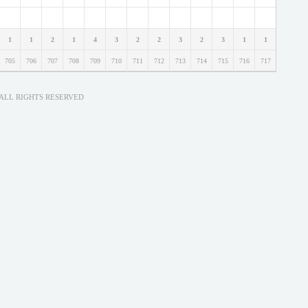
1
1
2
1
4
3
2
2
3
2
3
1
1
705
706
707
708
709
710
711
712
713
714
715
716
717
ALL RIGHTS RESERVED