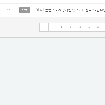
[베픽]
돌발 스포츠 승리팀 맞추기 이벤트 / 9월14
종료
42
«
‹
8
9
10
11
12