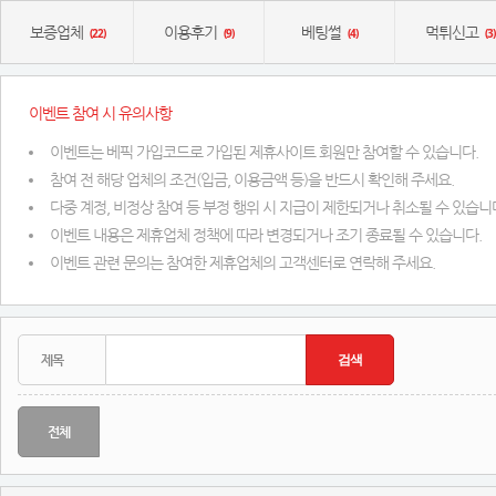
보증업체
이용후기
베팅썰
먹튀신고
(22)
(9)
(4)
(3)
이벤트 참여 시 유의사항
이벤트는 베픽 가입코드로 가입된 제휴사이트 회원만 참여할 수 있습니다.
참여 전 해당 업체의 조건(입금, 이용금액 등)을 반드시 확인해 주세요.
다중 계정, 비정상 참여 등 부정 행위 시 지급이 제한되거나 취소될 수 있습니
이벤트 내용은 제휴업체 정책에 따라 변경되거나 조기 종료될 수 있습니다.
이벤트 관련 문의는 참여한 제휴업체의 고객센터로 연락해 주세요.
전체