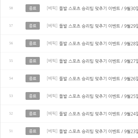
[베픽]
돌발 스포츠 승리팀 맞추기 이벤트 / 9월30
종료
58
[베픽]
돌발 스포츠 승리팀 맞추기 이벤트 / 9월29
종료
57
[베픽]
돌발 스포츠 승리팀 맞추기 이벤트 / 9월28
종료
56
[베픽]
돌발 스포츠 승리팀 맞추기 이벤트 / 9월27
종료
55
[베픽]
돌발 스포츠 승리팀 맞추기 이벤트 / 9월26
종료
54
[베픽]
돌발 스포츠 승리팀 맞추기 이벤트 / 9월25
종료
53
[베픽]
돌발 스포츠 승리팀 맞추기 이벤트 / 9월24
종료
52
[베픽]
돌발 스포츠 승리팀 맞추기 이벤트 / 9월23
종료
51