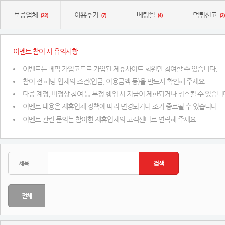
보증업체
이용후기
베팅썰
먹튀신고
(22)
(7)
(4)
(2)
이벤트 참여 시 유의사항
이벤트는 베픽 가입코드로 가입된 제휴사이트 회원만 참여할 수 있습니다.
참여 전 해당 업체의 조건(입금, 이용금액 등)을 반드시 확인해 주세요.
다중 계정, 비정상 참여 등 부정 행위 시 지급이 제한되거나 취소될 수 있습니
이벤트 내용은 제휴업체 정책에 따라 변경되거나 조기 종료될 수 있습니다.
이벤트 관련 문의는 참여한 제휴업체의 고객센터로 연락해 주세요.
전체