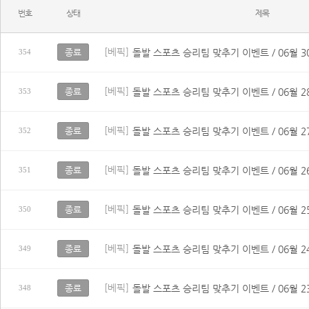
번호
상태
제목
[베픽]
돌발 스포츠 승리팀 맞추기 이벤트 / 06월 3
종료
354
[베픽]
돌발 스포츠 승리팀 맞추기 이벤트 / 06월 2
종료
353
[베픽]
돌발 스포츠 승리팀 맞추기 이벤트 / 06월 2
종료
352
[베픽]
돌발 스포츠 승리팀 맞추기 이벤트 / 06월 2
종료
351
[베픽]
돌발 스포츠 승리팀 맞추기 이벤트 / 06월 2
종료
350
[베픽]
돌발 스포츠 승리팀 맞추기 이벤트 / 06월 2
종료
349
[베픽]
돌발 스포츠 승리팀 맞추기 이벤트 / 06월 2
종료
348