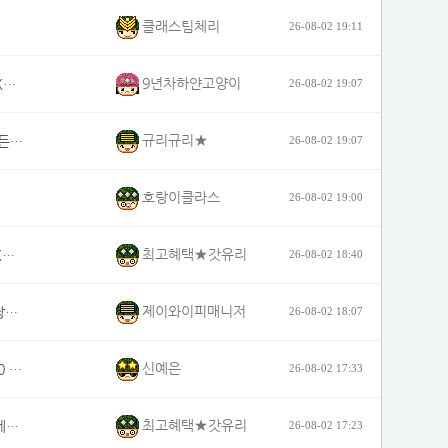
클래스팀체리
26-08-02 19:11
9년차하얀고양이
⚜️✔️{ 국내 자본력1위 } 미니게임/카지노✔️⚜️억대환전OK✅무제한 매충/페이백✅무사고 무제재 이벤트 / 안전100%보장⚜️ 회원 및 파트너 모집중 !
26-08-02 19:07
규리규리★
❤️ < 비공개 메이저 > ❤️ 국내1위 ⭐️ 무사고 무제재 ⭐️ 모든게임 구비완료 ! ⭐️ 회원 or 파트너 최고대우
26-08-02 19:07
호랑이클라스
26-08-02 19:00
최고혜택★갓유리
⭐안보시면 절대 후회합니다!⭐사대맛집 1순위!⭐블랙OK승인전화X⭐미니게임 매일 첫충50% / 매충30% 무한지급 주간페이백최고20%⭐
26-08-02 18:40
제이와이피매니저
럭키세븐 회원 및 총판모집 / 신규입플20% , 이용시 담당자 이사비+기프티콘지급 / 계좌입금 및 테더입금 가능O , 테더 트론수수료 전액지원 / 먹튀이력 없는 메이저계열 토지노
26-08-02 18:07
신예은
➡️무사고원데이⬅️⭐️첫가입30%⭐️미니게임2.0 바카라 1.0 슬롯 3.0⭐️모든베팅 무제제⭐️요율 상향⭐️
26-08-02 17:33
최고혜택★갓유리
⭐안보시면 절대 후회합니다!⭐블랙OK승인전화X⭐미니게임 매일 첫충50% / 매충30% 무한지급 주간페이백최고20%⭐
26-08-02 17:23