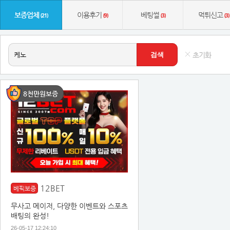
보증업체
이용후기
베팅썰
먹튀신고
(21)
(9)
(3)
(3)
초기화
8천만원보증
12BET
베픽보증
무사고 메이저, 다양한 이벤트와 스포츠
배팅의 완성!
26-05-17 12:24:10