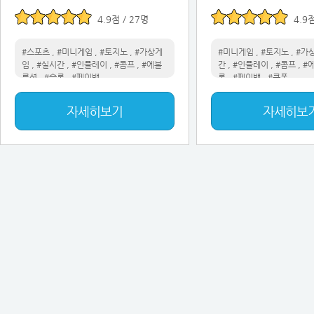
지원
4.9점 / 27명
4.9
#스포츠
,
#미니게임
,
#토지노
,
#가상게
#미니게임
,
#토지노
,
#가
임
,
#실시간
,
#인플레이
,
#콤프
,
#에볼
간
,
#인플레이
,
#콤프
,
#
루션
,
#슬롯
,
#페이백
롯
,
#페이백
,
#쿠폰
자세히보기
자세히보