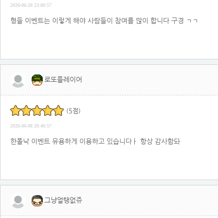
2026-06-28 23:00:57
형들 이벤트는 이렇게 해야 사람들이 참여를 많이 합니다 구경 ㄱㄱ
로또플레이어
(5점)
2026-06-08 20:40:57
한폴낙 이벤트 유용하게 이용하고 있습니다ㅏ 항상 감사함돠
그냥얼탱없쥬