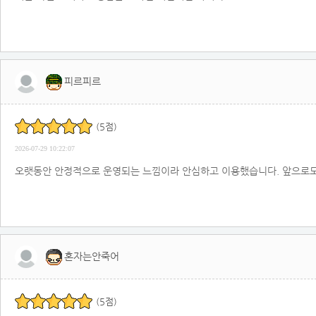
피르피르
(5점)
2026-07-29 10:22:07
오랫동안 안정적으로 운영되는 느낌이라 안심하고 이용했습니다. 앞으로도
혼자는안죽어
(5점)