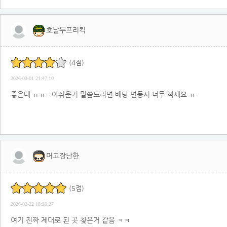
호날두프리킥
(4점)
2026-03-01 21:47:10
좋은데 ㅠㅠ.. 아쉬운거 말씀드리면 배당 변동시 너무 빡세요 ㅠ
머고장난한
(5점)
2026-02-22 18:20:27
여기 진짜 제대로 된 곳 찾은거 같음 ㅋㅋ