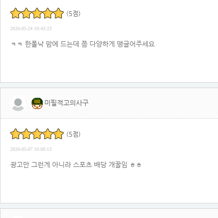
(5점)
2026-05-24 10:43:23
ㅋㅋ 한폴낙 맘에 드는데 쫌 다양하게 맹글어주세요
미필적고의사구
(5점)
2026-05-07 10:00:13
광고만 그런게 아니라 스포츠 배당 개꿀임 ㅎㅎ