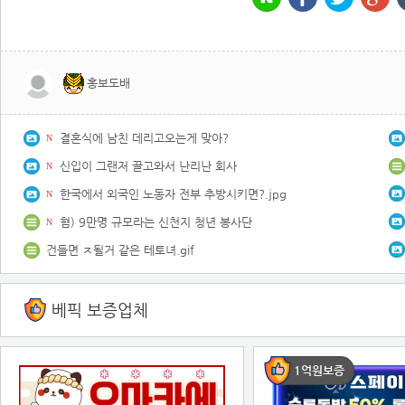
홍보도배
결혼식에 남친 데리고오는게 맞아?
N
신입이 그랜저 끌고와서 난리난 회사
N
한국에서 외국인 노동자 전부 추방시키면?.jpg
N
혐) 9만명 규모라는 신천지 청년 봉사단
N
건들면 ㅈ될거 같은 테토녀.gif
베픽 보증업체
1억원보증