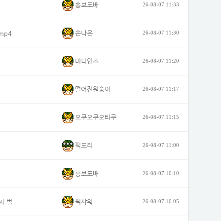
홍보도배
26-08-07 11:33
손나은
mp4
26-08-07 11:30
미니언즈
26-08-07 11:20
떨어진원숭이
26-08-07 11:17
오쿠오쿠오타쿠
26-08-07 11:15
픽도리
26-08-07 11:00
홍보도배
26-08-07 10:10
픽샤워
중국 전통 무술의 달인이 UFC 뺨 때리기 대회에 참가 하자 벌어진 일
26-08-07 10:05