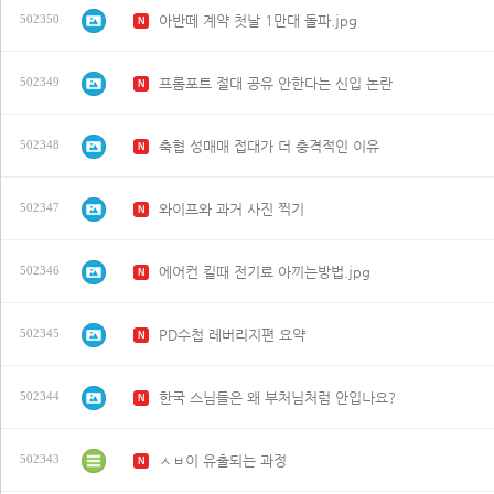
아반떼 계약 첫날 1만대 돌파.jpg
502350
N
프롬포트 절대 공유 안한다는 신입 논란
502349
N
축협 성매매 접대가 더 충격적인 이유
502348
N
와이프와 과거 사진 찍기
502347
N
에어컨 킬때 전기료 아끼는방법.jpg
502346
N
PD수첩 레버리지편 요약
502345
N
한국 스님들은 왜 부처님처럼 안입나요?
502344
N
ㅅㅂ이 유출되는 과정
502343
N