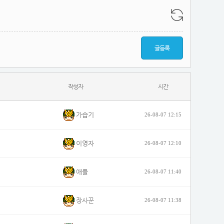
글등록
작성자
시간
가습기
26-08-07 12:15
이영자
26-08-07 12:10
애플
26-08-07 11:40
장사꾼
26-08-07 11:38