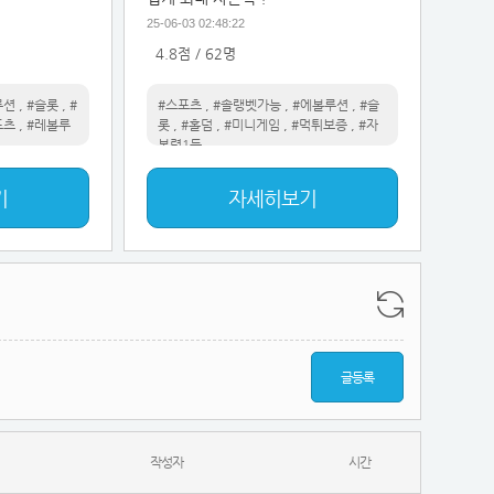
25-06-03 02:48:22
4.8점 / 62명
루션
,
#슬롯
,
#
#스포츠
,
#솔랭벳가능
,
#에볼루션
,
#슬
포츠
,
#레볼루
롯
,
#홀덤
,
#미니게임
,
#먹튀보증
,
#자
본력1등
기
자세히보기
글등록
작성자
시간