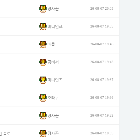
장사꾼
26-08-07 20:05
미니언즈
26-08-07 19:55
애플
26-08-07 19:46
곰비서
26-08-07 19:45
미니언즈
26-08-07 19:37
오타쿠
26-08-07 19:36
장사꾼
26-08-07 19:22
장사꾼
언 폭로
26-08-07 19:05