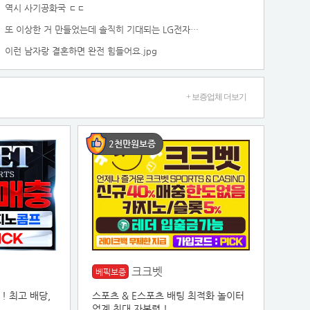
역시 사기공화국 ㄷㄷ
또 이상한 거 만들었는데 솔직히 기대되는 LG전자 근황.jpg
이런 남자랑 결혼하면 완전 힘들어요.jpg
+ 보증업체 더보기
2천만원보증
크크벳
베픽보증
! 최고 배당,
스포츠 & E스포츠 배팅 최적화 놀이터
업계 최대 자본력 !