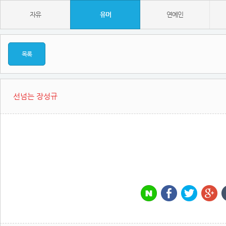
자유
유머
연예인
목록
선넘는 장성규