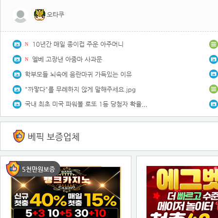
오타쿠
10년간 매일 종이컵 주운 아주머니
N
엘베 고장낸 아줌마 사과문
N
학부모들 뇌속에 음란마귀 가득있는 이유
"까맣다"를 무례하지 않게 말해주세요.jpg
국내 최초 미국 파워볼 로또 1등 당첨자 확율,,,
베픽 보증업체
5천만원보증