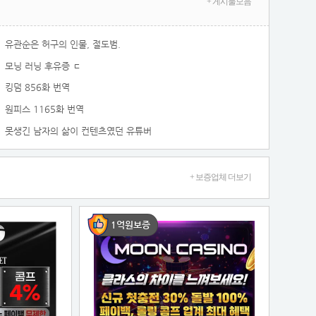
+ 게시물모음
유관순은 허구의 인물, 절도범.
모닝 러닝 후유증 ㄷ
킹덤 856화 번역
원피스 1165화 번역
못생긴 남자의 삶이 컨텐츠였던 유튜버
+ 보증업체 더보기
1억원보증