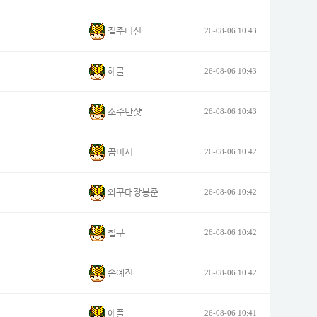
질주머신
26-08-06 10:43
해골
26-08-06 10:43
소주반샷
26-08-06 10:43
곰비서
26-08-06 10:42
와꾸대장봉준
26-08-06 10:42
철구
26-08-06 10:42
손예진
26-08-06 10:42
애플
26-08-06 10:41