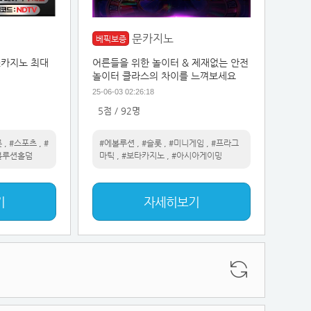
문카지노
베픽보증
&카지노 최대
어른들을 위한 놀이터 & 제재없는 안전
놀이터 클라스의 차이를 느껴보세요
25-06-03 02:26:18
5점 / 92명
롯
,
#스포츠
,
#
#에볼루션
,
#슬롯
,
#미니게임
,
#프라그
볼루션홀덤
마틱
,
#보타카지노
,
#아시아게이밍
기
자세히보기