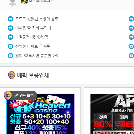
오쿠오쿠오타쿠
모르고 있었던 호빵의 용도.
이재용 딸 진짜 부럽다
고백공격>방어>반격
신박한 아파트 공지문
열이 38도지만 흥분한 아이
베픽 보증업체
5천만원보증