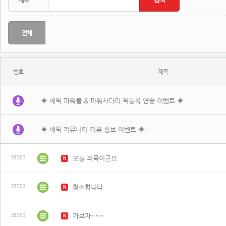
전체
번호
제목
◈ 베픽 파워볼 & 파워사다리 픽등록 연승 이벤트 ◈
◈ 베픽 커뮤니티 리뷰 홍보 이벤트 ◈
오늘 피목이군요
38503
N
청소합니다
38502
N
가보자~~~
38501
N