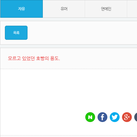
자유
유머
연예인
목록
모르고 있었던 호빵의 용도.