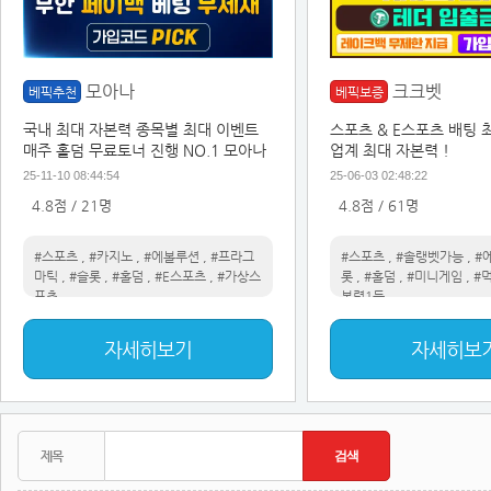
모아나
크크벳
베픽추천
베픽보증
국내 최대 자본력 종목별 최대 이벤트
스포츠 & E스포츠 배팅 
매주 홀덤 무료토너 진행 NO.1 모아나
업계 최대 자본력 !
25-11-10 08:44:54
25-06-03 02:48:22
4.8점 / 21명
4.8점 / 61명
#스포츠
,
#카지노
,
#에볼루션
,
#프라그
#스포츠
,
#솔랭벳가능
,
#
마틱
,
#슬롯
,
#홀덤
,
#E스포츠
,
#가상스
롯
,
#홀덤
,
#미니게임
,
#
포츠
본력1등
자세히보기
자세히보