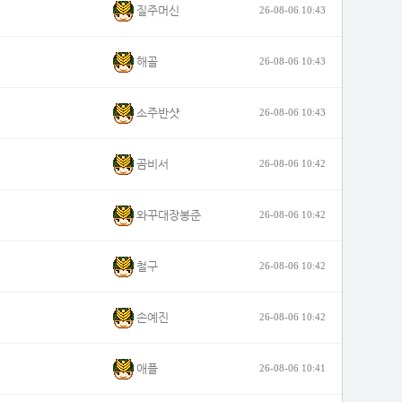
질주머신
26-08-06 10:43
해골
26-08-06 10:43
소주반샷
26-08-06 10:43
곰비서
26-08-06 10:42
와꾸대장봉준
26-08-06 10:42
철구
26-08-06 10:42
손예진
26-08-06 10:42
애플
26-08-06 10:41