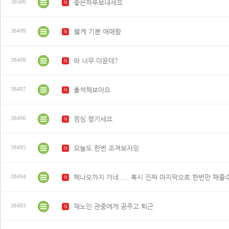
좋은하루보내세요
38500
N
왤케 기분 애매함
38499
N
와 너무 더운데?
38498
N
출석해보아요
38497
N
점심 챙기세요
38496
N
오늘도 한번 조져보자잉
38495
N
헤나오까지 가네..... 혹시 진짜 마지막으로 한번만 해줄
38494
N
채노인 관중에게 공주고 퇴근
38493
N