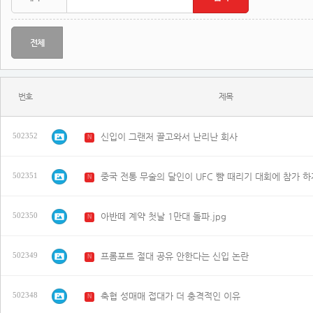
전체
번호
제목
신입이 그랜저 끌고와서 난리난 회사
502352
N
502351
N
아반떼 계약 첫날 1만대 돌파.jpg
502350
N
프롬포트 절대 공유 안한다는 신입 논란
502349
N
축협 성매매 접대가 더 충격적인 이유
502348
N