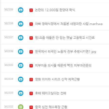
논란의 12,000원 한양대 학식
502339
N
아빠 장례식장에서 처음본 새엄마란 사람.manhwa
502338
N
펌)요즘 애들은 안 믿는 옛날 고등학교 시간표
502337
N
한국에서 외국인 노동자 전부 추방시키면?.jpg
502336
N
피부미용 의사들 때문에 빡친 피부과전문의
502335
N
영화 미이라 시리즈 신작 제작근황
502334
N
후배 때리고싶다는 선배
502333
N
중국 심천 해수욕장 근황
502332
N