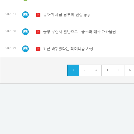
유재석 세금 납부의 진실.jpg
502331
N
공항 무질서 발단으로...중국과 태국 개싸움남.
502330
N
최근 바뀌었다는 페미니즘 사상
502329
N
1
2
3
4
5
6