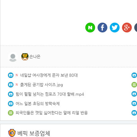
손나은
네일샵 여사장에게 문자 보낸 80대
N
옳게된 공기밥 사이즈.jpg
N
힘이 펄펄 넘치는 컴포즈 70대 할배.mp4
어느 일본 초딩의 방학숙제
외국인들은 깻잎 싫어한다는 말에 리얼 반응
베픽 보증업체