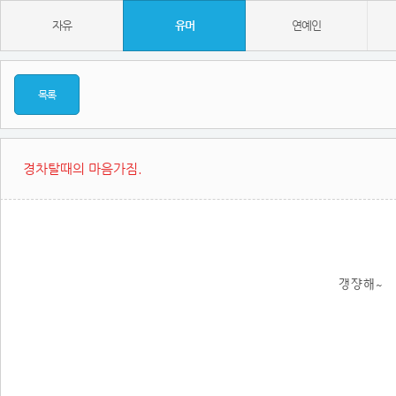
자유
유머
연예인
목록
경차탈때의 마음가짐.
갱쟝해~