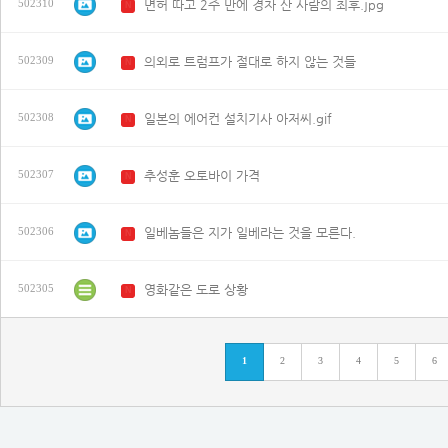
면허 따고 2주 만에 경차 산 사람의 최후.jpg
502310
N
의외로 트럼프가 절대로 하지 않는 것들
502309
N
일본의 에어컨 설치기사 아저씨.gif
502308
N
추성훈 오토바이 가격
502307
N
일베놈들은 지가 일베라는 것을 모른다.
502306
N
영화같은 도로 상황
502305
N
1
2
3
4
5
6