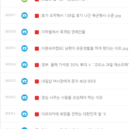
휴가 조작해서 138일 휴가 나간 육군병사 수준.jpg
502317
N
지하철에서 목격된 연예인들
502316
N
이혼숙려캠프] 남편이 은둔생활을 하게 됐다는 이유.jpg
502315
N
정부, 올해 가석방 30% 확대 ㄷ "교도소 과밀 해소위해
502314
N
네일샵 여사장에게 문자 보낸 80대
502313
N
점심 사주는 사람을 조심해야 하는 이유
502312
N
아프리카에 희망을 전하는 대한민국 쌀 'K
502311
N