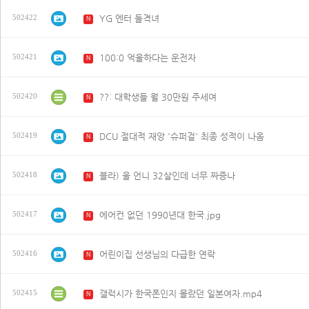
YG 엔터 돌격녀
502422
N
100:0 억울하다는 운전자
502421
N
??: 대학생들 월 30만원 주세여
502420
N
DCU 절대적 재앙 '슈퍼걸' 최종 성적이 나옴
502419
N
블라) 울 언니 32살인데 너무 짜증나
502418
N
에어컨 없던 1990년대 한국.jpg
502417
N
어린이집 선생님의 다급한 연락
502416
N
갤럭시가 한국폰인지 몰랐던 일본여자.mp4
502415
N