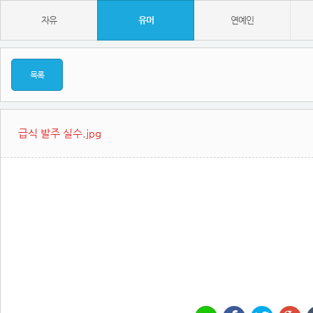
자유
유머
연예인
목록
급식 발주 실수.jpg