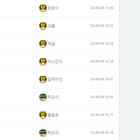
호랑이
26-08-08 11:00
크롬
26-08-08 10:55
해골
26-08-08 10:26
미니언즈
26-08-08 10:20
질주머신
26-08-08 10:07
픽도리
26-08-08 10:00
물음표
26-08-08 09:55
픽도리
26-08-08 09:38