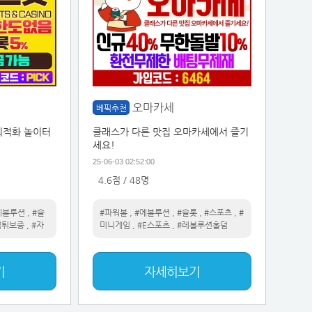
오마카세
베픽추천
최적화 놀이터
클래스가 다른 맛집 오마카세에서 즐기
세요!
25-06-03 02:52:00
4.6점 / 48명
에볼루션
,
#슬
#파워볼
,
#에볼루션
,
#슬롯
,
#스포츠
,
#
먹튀보증
,
#자
미니게임
,
#E스포츠
,
#레볼루션홀덤
기
자세히보기