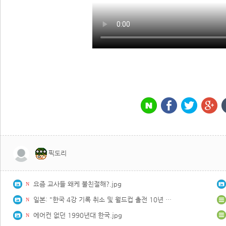
픽도리
요즘 교사들 왜케 불친절해?.jpg
N
일본: "한국 4강 기록 취소 및 월드컵 출전 10년 박탈"
N
에어컨 없던 1990년대 한국.jpg
N