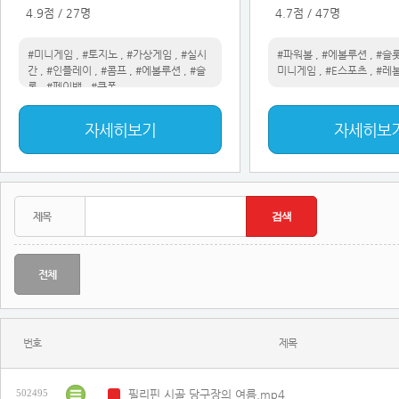
지원
4.9점 / 27명
4.7점 / 47명
#미니게임
,
#토지노
,
#가상게임
,
#실시
#파워볼
,
#에볼루션
,
#슬
간
,
#인플레이
,
#콤프
,
#에볼루션
,
#슬
미니게임
,
#E스포츠
,
#레
롯
,
#페이백
,
#쿠폰
자세히보기
자세히보
전체
번호
제목
필리핀 시골 당구장의 여름.mp4
502495
N