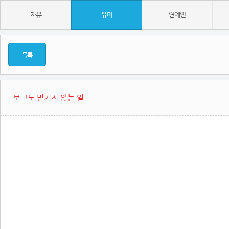
자유
유머
연예인
목록
보고도 믿기지 않는 일