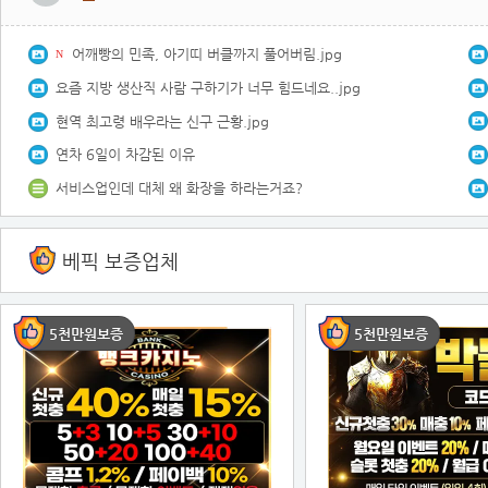
어깨빵의 민족, 아기띠 버클까지 풀어버림.jpg
N
요즘 지방 생산직 사람 구하기가 너무 힘드네요..jpg
현역 최고령 배우라는 신구 근황.jpg
연차 6일이 차감된 이유
서비스업인데 대체 왜 화장을 하라는거죠?
베픽 보증업체
5천만원보증
5천만원보증