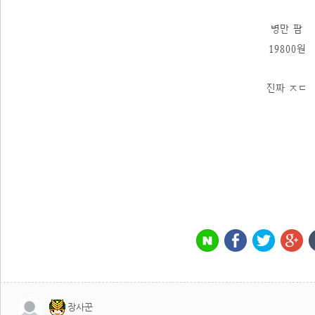
병만 팜
19800원
진짜 ㅈㄷ
장사꾼