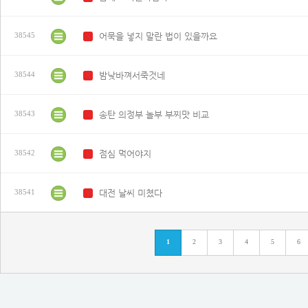
어묵을 넣지 말란 법이 있을까요
38545
N
밤낮바껴서죽것네
38544
N
송탄 의정부 놀부 부찌맛 비교
38543
N
점심 먹어야지
38542
N
대전 날씨 미쳤다
38541
N
1
2
3
4
5
6