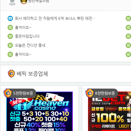
원빈해설위원
회사 매각하고 전 직원에게 6억 보너스 뿌린 레전드 CEO
출석이요~
좋은아침입니다.
오늘은 컨디션 좋네
출석이요~
베픽 보증업체
5천만원보증
8천만원보증