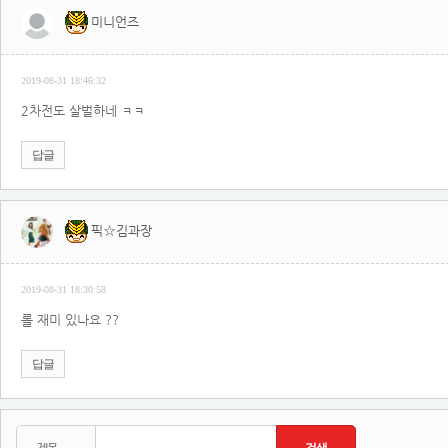
미니언즈
2019-08-31 18:46:32
2차전도 살벌하네 ㅋㅋ
답글
픽☆김과장
2019-08-31 18:30:58
롤 재미 있나요 ??
답글