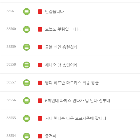
반갑습니다.
38561
N
오늘도 홧팅입ㄴ디ㅏ.
38560
N
클블 신인 홈런쳤네
38559
N
헤나오 첫 홈런이네
38558
N
병디 헤르만 마르케스 최종 방출
38557
N
6회인데 파헤스 안타가 팀 안타 전부네
38556
N
거너 핸더슨 다음 오프시즌에 팝니다
38555
N
줄건줘
38554
N