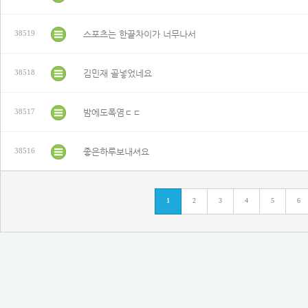
스포츠는 한끝차이가 너무나서
38519
김민재 골넣었네요
38518
밤에도폭염ㄷㄷ
38517
좋은하루보내셔요
38516
1
2
3
4
5
6