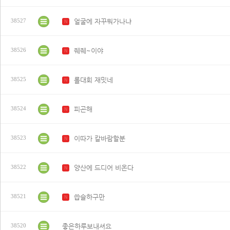
얼굴에 자꾸뭐가나냐
38527
N
줴줴~이야
38526
N
롤대회 재밋네
38525
N
피곤해
38524
N
이따가 칼바람할분
38523
N
양산에 드디어 비온다
38522
N
씁슬하구만
38521
N
좋은하루보내셔요
38520