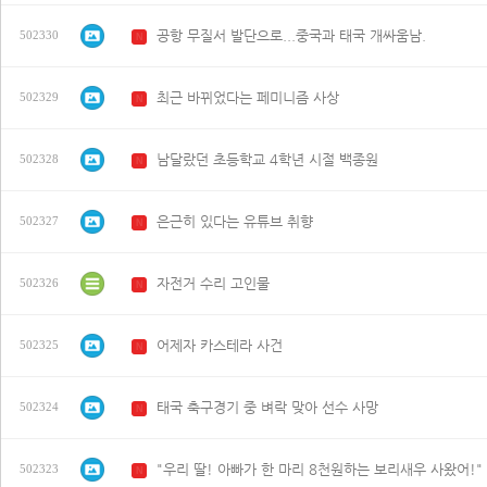
공항 무질서 발단으로...중국과 태국 개싸움남.
502330
N
최근 바뀌었다는 페미니즘 사상
502329
N
남달랐던 초등학교 4학년 시절 백종원
502328
N
은근히 있다는 유튜브 취향
502327
N
자전거 수리 고인물
502326
N
어제자 카스테라 사건
502325
N
태국 축구경기 중 벼락 맞아 선수 사망
502324
N
"우리 딸! 아빠가 한 마리 8천원하는 보리새우 사왔어!"
502323
N