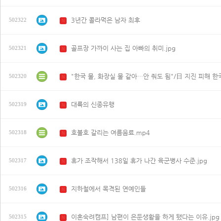
3년간 콜라먹은 남자 최후
502322
N
골프장 가까이 사는 집 아빠의 취미.jpg
502321
N
502320
N
대륙의 신종유행
502319
N
호불호 갈리는 여름음료.mp4
502318
N
휴가 조작해서 138일 휴가 나간 육군병사 수준.jpg
502317
N
지하철에서 목격된 연예인들
502316
N
이혼숙려캠프] 남편이 은둔생활을 하게 됐다는 이유.jpg
502315
N