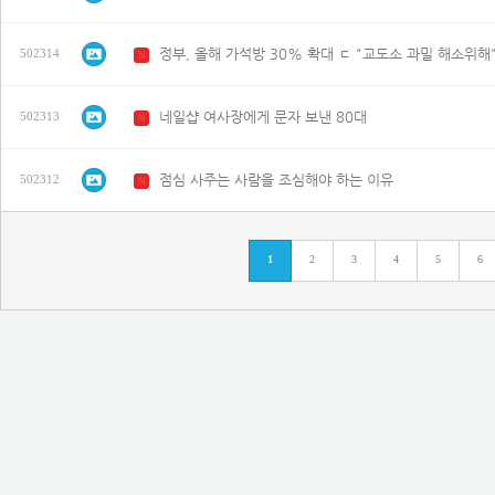
정부, 올해 가석방 30% 확대 ㄷ "교도소 과밀 해소위해
502314
N
네일샵 여사장에게 문자 보낸 80대
502313
N
점심 사주는 사람을 조심해야 하는 이유
502312
N
1
2
3
4
5
6