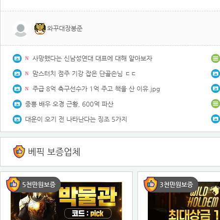
와꾸대장봉준
사망했다는 신남성연대 대표에 대해 알아보자
N
맘스터치 점주 기강 잡은 단골손님 ㄷㄷ
N
주급 8억 축구선수가 1억 주고 책을 산 이유.jpg
N
중뽕 배우 오경 근황, 600억 파산
대운이 오기 전 나타난다는 징조 5가지
베픽 보증업체
5천만원보증
3천만원보증