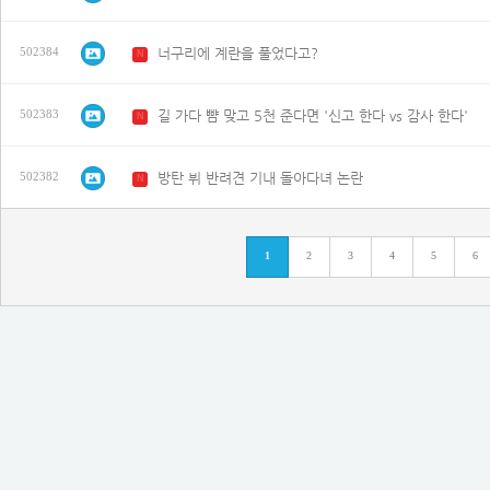
너구리에 계란을 풀었다고?
502384
N
길 가다 뺨 맞고 5천 준다면 '신고 한다 vs 감사 한다'
502383
N
방탄 뷔 반려견 기내 돌아다녀 논란
502382
N
1
2
3
4
5
6