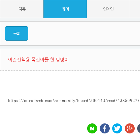
자유
유머
연예인
목록
야간산책용 목걸이를 한 멍멍이
https://m.ruliweb.com/community/board/300143/read/43850927?