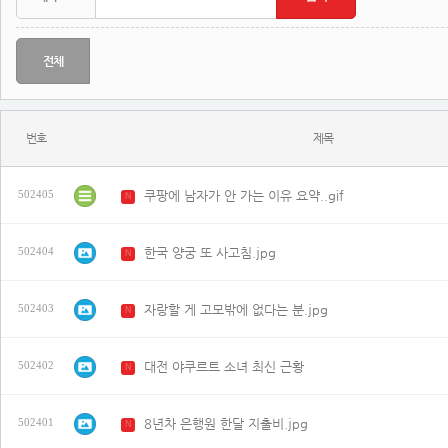
전체
번호
제목
쿠팡에 남자가 안 가는 이유 요약..gif
502405
N
한국 양궁 또 사고침.jpg
502404
N
자랑할 게 고모밖에 없다는 분.jpg
502403
N
대전 야쿠르트 소녀 최신 근황
502402
N
8년차 은행원 한달 지출비.jpg
502401
N