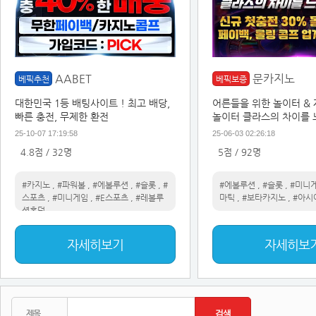
AABET
문카지노
베픽추천
베픽보증
대한민국 1등 배팅사이트 ! 최고 배당,
어른들을 위한 놀이터 &
빠른 충전, 무제한 환전
놀이터 클라스의 차이를
25-10-07 17:19:58
25-06-03 02:26:18
4.8점 / 32명
5점 / 92명
#카지노
,
#파워볼
,
#에볼루션
,
#슬롯
,
#
#에볼루션
,
#슬롯
,
#미니
스포츠
,
#미니게임
,
#E스포츠
,
#레볼루
마틱
,
#보타카지노
,
#아시
션홀덤
자세히보기
자세히보