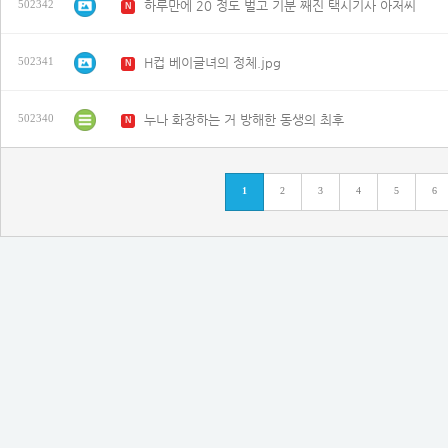
하루만에 20 정도 벌고 기분 째진 택시기사 아저씨
502342
N
H컵 베이글녀의 정체.jpg
502341
N
누나 화장하는 거 방해한 동생의 최후
502340
N
1
2
3
4
5
6