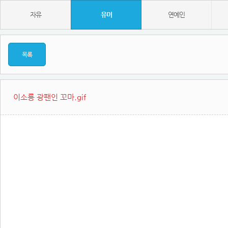
자유
유머
연예인
목록
이소룡 광팬인 꼬마.gif