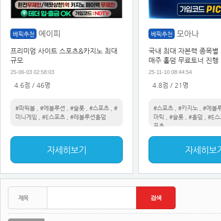
에이피
모아나
베픽추천
베픽추천
프리미엄 사이트 스포츠&카지노 최대
국내 최대 자본력 종목별
규모
매주 홀덤 무료토너 진행 
25-06-03 02:58:03
25-11-10 08:44:54
4.6점 / 46명
4.8점 / 21명
#파워볼
,
#에볼루션
,
#슬롯
,
#스포츠
,
#
#스포츠
,
#카지노
,
#에볼
미니게임
,
#E스포츠
,
#레볼루션홀덤
마틱
,
#슬롯
,
#홀덤
,
#E
포츠
자세히보기
자세히보