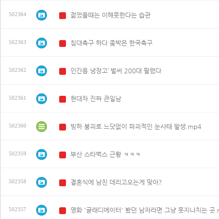
젊었을때는 이해못한다는 습관
502364
N
침대축구 하다 좆박은 한국축구
502363
N
인간용 냉장고’ 벌써 200대 팔렸다
502362
N
현대차 진짜 큰일남
502361
N
빙하 붕괴로 느닷없이 파괴적인 눈사태 발생.mp4
502360
N
부산 스타벅스 근황 ㅋㅋㅋ
502359
N
결혼식에 남친 데리고오는게 맞아?
502358
N
영화 '글래디에이터' 봤던 남자라면 그냥 못지나치는 곳.
502357
N