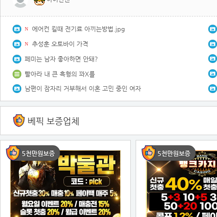
에어컨 킬때 전기료 아끼는방법.jpg
N
추성훈 오토바이 가격
N
페미는 남자 좋아하면 안돼?
빨아라 내 큰 흑형의 꽈X를
남편이 잠자리 거부해서 이혼 고민 중인 여자
베픽 보증업체
5천만원보증
5천만원보증