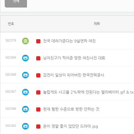
전체
번호
제목
천국 데려가준다는 9살연하 여친
502370
N
남자친구가 찍어준 망한 여친사진 대회
502369
N
감전이 일상이 되어버린 한국전력공사
502368
N
놀랍게도 사고율 2%밖에 안된다는 엘리베이터.gif & tx
502367
N
현재 혐한 수준으로 방한 안하는 것
502366
N
운이 정말 좋지 않았던 드라마.jpg
502365
N