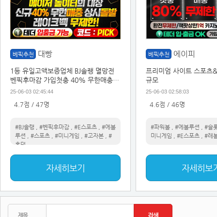
대빵
에이피
베픽추천
베픽추천
1등 유일고액보증업체 BJ솔랭 멸망전
프리미엄 사이트 스포츠
벤픽후마감 가입첫충 40% 무한매충이
규모
벤트
25-06-03 02:45:44
25-06-03 02:58:03
4.7점 / 47명
4.6점 / 46명
#BJ솔랭
,
#벤픽후마감
,
#E스포츠
,
#에볼
#파워볼
,
#에볼루션
,
#슬
루션
,
#스포츠
,
#미니게임
,
#고자본
,
#
미니게임
,
#E스포츠
,
#레
홀덤
자세히보기
자세히보