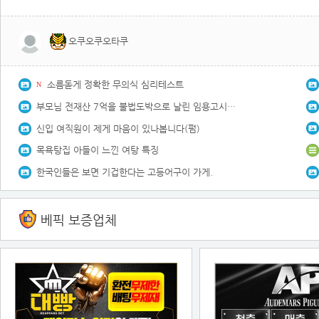
오쿠오쿠오타쿠
소름돋게 정확한 무의식 심리테스트
N
부모님 전재산 7억을 불법도박으로 날린 임용고시생딸
신입 여직원이 제게 마음이 있나봅니다(펌)
목욕탕집 아들이 느낀 여탕 특징
한국인들은 보면 기겁한다는 고등어구이 가게.
베픽 보증업체