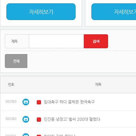
자세히보기
자세히보
전체
번호
제목
침대축구 하다 좆박은 한국축구
502363
N
인간용 냉장고’ 벌써 200대 팔렸다
502362
N