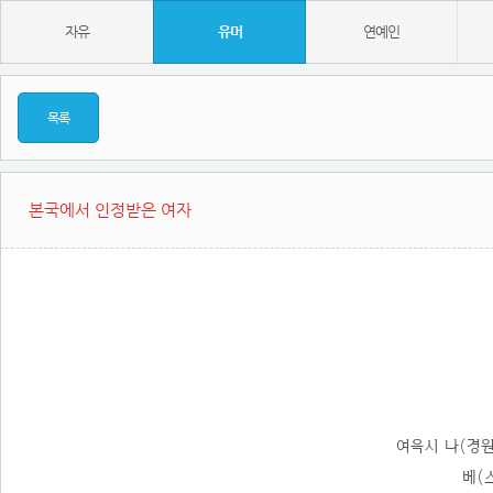
자유
유머
연예인
목록
본국에서 인정받은 여자
여윽시 나(경원
베(스트