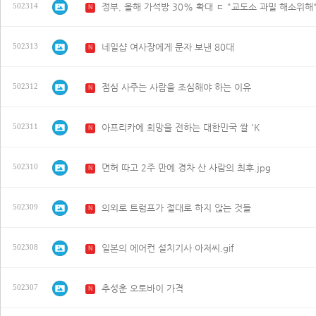
정부, 올해 가석방 30% 확대 ㄷ "교도소 과밀 해소위해
502314
N
네일샵 여사장에게 문자 보낸 80대
502313
N
점심 사주는 사람을 조심해야 하는 이유
502312
N
아프리카에 희망을 전하는 대한민국 쌀 'K
502311
N
면허 따고 2주 만에 경차 산 사람의 최후.jpg
502310
N
의외로 트럼프가 절대로 하지 않는 것들
502309
N
일본의 에어컨 설치기사 아저씨.gif
502308
N
추성훈 오토바이 가격
502307
N