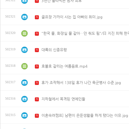
3년간 콜라먹은 남자 최후
502322
N
골프장 가까이 사는 집 아빠의 취미.jpg
502321
N
502320
N
대륙의 신종유행
502319
N
호불호 갈리는 여름음료.mp4
502318
N
휴가 조작해서 138일 휴가 나간 육군병사 수준.jpg
502317
N
지하철에서 목격된 연예인들
502316
N
이혼숙려캠프] 남편이 은둔생활을 하게 됐다는 이유.jpg
502315
N