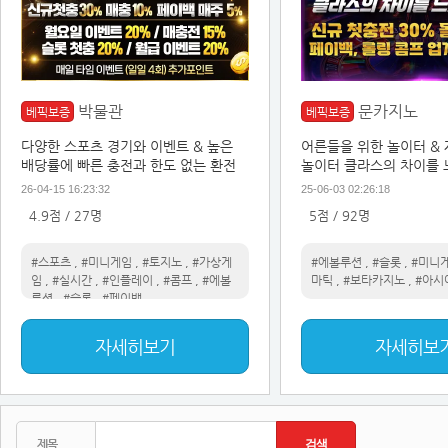
박물관
문카지노
베픽보증
베픽보증
다양한 스포츠 경기와 이벤트 & 높은
어른들을 위한 놀이터 &
배당률에 빠른 충전과 한도 없는 환전
놀이터 클라스의 차이를
26-04-15 16:23:32
25-06-03 02:26:18
4.9점 / 27명
5점 / 92명
#스포츠
,
#미니게임
,
#토지노
,
#가상게
#에볼루션
,
#슬롯
,
#미니
임
,
#실시간
,
#인플레이
,
#콤프
,
#에볼
마틱
,
#보타카지노
,
#아시
루션
,
#슬롯
,
#페이백
자세히보기
자세히보