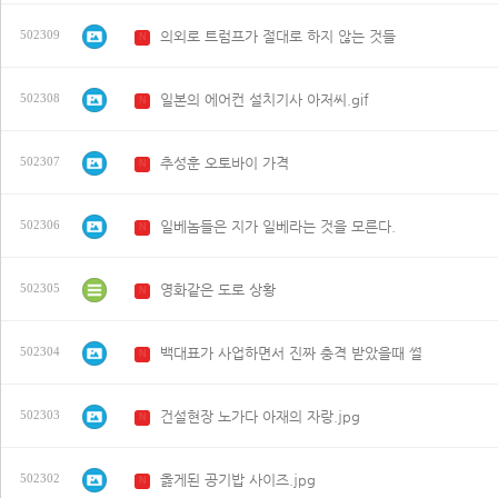
의외로 트럼프가 절대로 하지 않는 것들
502309
N
일본의 에어컨 설치기사 아저씨.gif
502308
N
추성훈 오토바이 가격
502307
N
일베놈들은 지가 일베라는 것을 모른다.
502306
N
영화같은 도로 상황
502305
N
백대표가 사업하면서 진짜 충격 받았을때 썰
502304
N
건설현장 노가다 아재의 자랑.jpg
502303
N
옳게된 공기밥 사이즈.jpg
502302
N