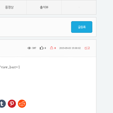
동영상
출석부
-
글등록
신고
597
0
0
2019-09-03 19:00:02
?view_best=1