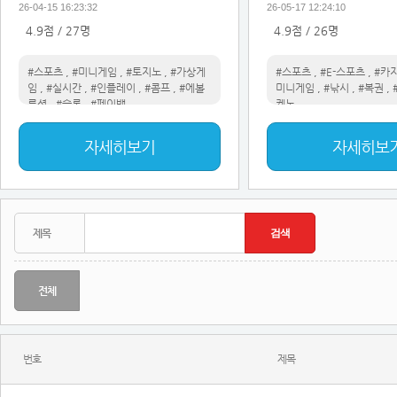
26-04-15 16:23:32
26-05-17 12:24:10
4.9점 / 27명
4.9점 / 26명
#스포츠
,
#미니게임
,
#토지노
,
#가상게
#스포츠
,
#E-스포츠
,
#카
임
,
#실시간
,
#인플레이
,
#콤프
,
#에볼
미니게임
,
#낚시
,
#복권
,
루션
,
#슬롯
,
#페이백
케노
자세히보기
자세히보
전체
번호
제목