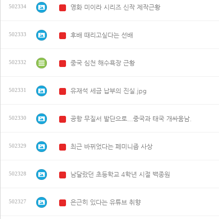
영화 미이라 시리즈 신작 제작근황
502334
N
후배 때리고싶다는 선배
502333
N
중국 심천 해수욕장 근황
502332
N
유재석 세금 납부의 진실.jpg
502331
N
공항 무질서 발단으로...중국과 태국 개싸움남.
502330
N
최근 바뀌었다는 페미니즘 사상
502329
N
남달랐던 초등학교 4학년 시절 백종원
502328
N
은근히 있다는 유튜브 취향
502327
N