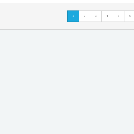
1
2
3
4
5
6