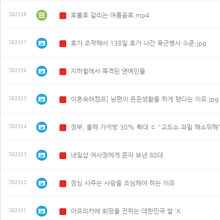
호불호 갈리는 여름음료.mp4
502318
N
휴가 조작해서 138일 휴가 나간 육군병사 수준.jpg
502317
N
지하철에서 목격된 연예인들
502316
N
이혼숙려캠프] 남편이 은둔생활을 하게 됐다는 이유.jpg
502315
N
정부, 올해 가석방 30% 확대 ㄷ "교도소 과밀 해소위해
502314
N
네일샵 여사장에게 문자 보낸 80대
502313
N
점심 사주는 사람을 조심해야 하는 이유
502312
N
아프리카에 희망을 전하는 대한민국 쌀 'K
502311
N