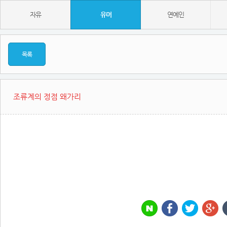
자유
유머
연예인
목록
조류계의 정점 왜가리