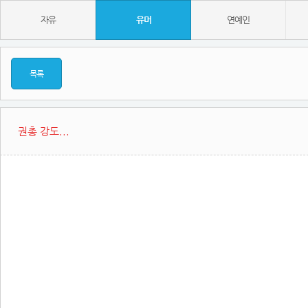
자유
유머
연예인
목록
권총 강도...