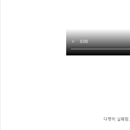
다행히 실패함.