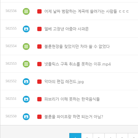
어제 날짜 범람하는 계곡에 쓸려가는 사람들 ㄷㄷㄷ
502556
N
엘베 고장낸 아줌마 사과문
502555
N
불륜현장을 찾았지만 차마 쏠 수 없었다
502554
N
넷플릭스 구독 취소를 못하는 이유.mp4
502553
N
악마의 편집 레전드.jpg
502552
N
파브리가 이해 못하는 한국음식들
502551
N
불륜을 와이프랑 하면 되는거 아님?
502550
N