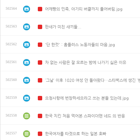
어깨빵의 민족, 아기띠 버클까지 풀어버림.jpg
502564
N
판새가 미친 새끼들...
502563
N
'단 한컷' : 홈플러스 노동자들의 마음.jpg
502562
N
차 없는 사람은 잘 모르는 밤에 나가기 싫은 이유
502561
N
`그날` 이후 1020 여성 안 돌아왔다…스타벅스에 생긴 `
502560
N
요청사항에 번창하세요라고 쓰는 분들 있는데.jpg
502559
N
한국 치킨 처음 먹어본 스파이더맨 네드 의 반응
502558
N
한국여자를 타겟으로 하는 일본 호빠
502557
N