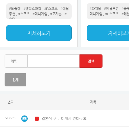
#BJ솔랭
,
#벤픽후마감
,
#E스포츠
,
#에볼
#파워볼
,
#에볼루션
,
#슬
루션
,
#스포츠
,
#미니게임
,
#고자본
,
#
미니게임
,
#E스포츠
,
#레
홀덤
자세히보기
자세히보
전체
번호
제목
결혼식 구두 터져서 왔다구요
502573
N