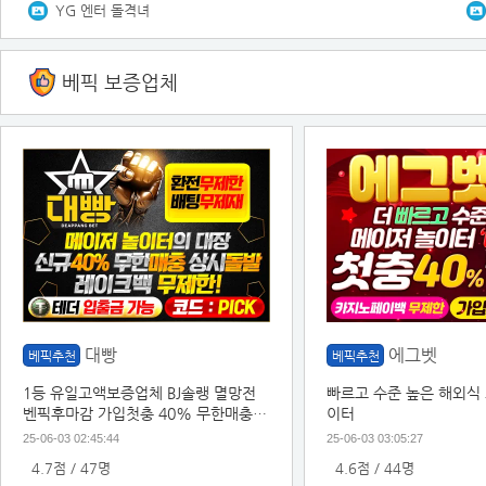
YG 엔터 돌격녀
베픽 보증업체
대빵
에그벳
베픽추천
베픽추천
1등 유일고액보증업체 BJ솔랭 멸망전
빠르고 수준 높은 해외식 
벤픽후마감 가입첫충 40% 무한매충이
이터
벤트
25-06-03 02:45:44
25-06-03 03:05:27
4.7점 / 47명
4.6점 / 44명