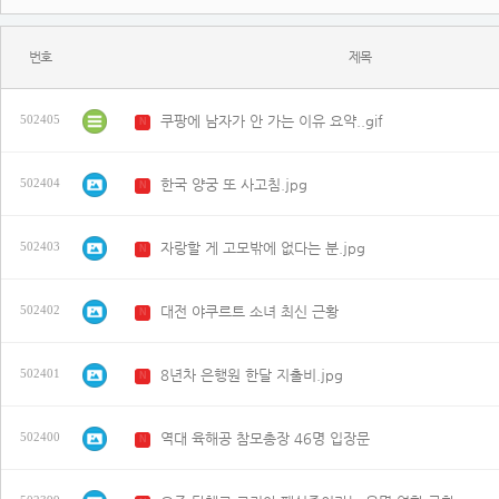
번호
제목
쿠팡에 남자가 안 가는 이유 요약..gif
502405
N
한국 양궁 또 사고침.jpg
502404
N
자랑할 게 고모밖에 없다는 분.jpg
502403
N
대전 야쿠르트 소녀 최신 근황
502402
N
8년차 은행원 한달 지출비.jpg
502401
N
역대 육해공 참모총장 46명 입장문
502400
N