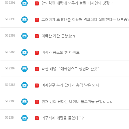
압도적인 재력에 모두가 놀란 디시인의 냉장고
502391
N
그래미가 또 BTS를 이용해 먹으려다 실패했다는 내부증
502390
N
미국산 계란 근황.jpg
502389
N
어제자 송도의 한 아파트
502388
N
축협 해명: "애국심으로 성접대 한것"
502387
N
여자친구 본가 갔다가 충격 받은 의사
502386
N
현재 난리 났다는 네이버 블로거들 근황ㄷㄷㄷ
502385
N
너구리에 계란을 풀었다고?
502384
N