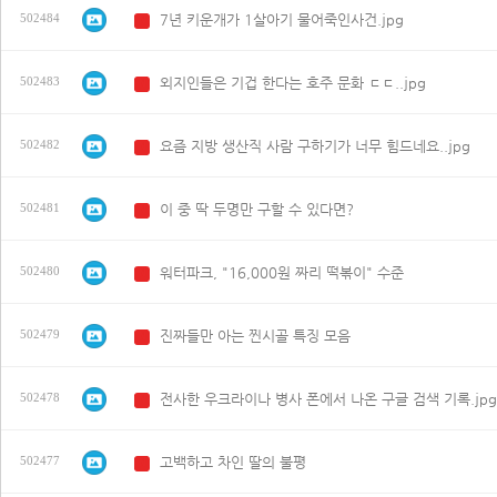
7년 키운개가 1살아기 물어죽인사건.jpg
502484
N
외지인들은 기겁 한다는 호주 문화 ㄷㄷ..jpg
502483
N
요즘 지방 생산직 사람 구하기가 너무 힘드네요..jpg
502482
N
이 중 딱 두명만 구할 수 있다면?
502481
N
워터파크, "16,000원 짜리 떡볶이" 수준
502480
N
진짜들만 아는 찐시골 특징 모음
502479
N
전사한 우크라이나 병사 폰에서 나온 구글 검색 기록.jpg
502478
N
고백하고 차인 딸의 불평
502477
N