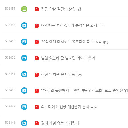
집단 학살 직전의 상황.gif
502455
N
여자친구 본가 갔다가 충격받은 의사 ㄷㄷ
502454
N
20대에게 대시하는 영포티에 대한 생각.jpg
502453
N
남친 있는데 딴 남자랑 데이트 했어
502452
N
최현석 셰프 손자 근황.jpg
502451
N
502450
N
와.. 다이소 신상 계란찜기 출시 ㄷㄷ
502449
N
경제 개념 없는 소개팅녀
502448
N