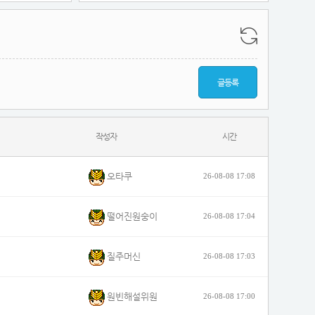
글등록
작성자
시간
오타쿠
26-08-08 17:08
떨어진원숭이
26-08-08 17:04
질주머신
26-08-08 17:03
원빈해설위원
26-08-08 17:00