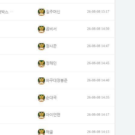
질주머신
4살·6살 딸 태우고 음주운전하다 사망사고 낸 엄마…블랙박스 공개.new
26-08-08 15:17
곰비서
26-08-08 14:50
장사꾼
26-08-08 14:47
정해인
26-08-08 14:45
와꾸대장봉준
26-08-08 14:40
순대국
26-08-08 14:35
아이언맨
26-08-08 14:17
해골
26-08-08 14:15