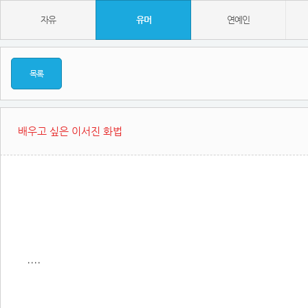
자유
유머
연예인
목록
배우고 싶은 이서진 화법
....