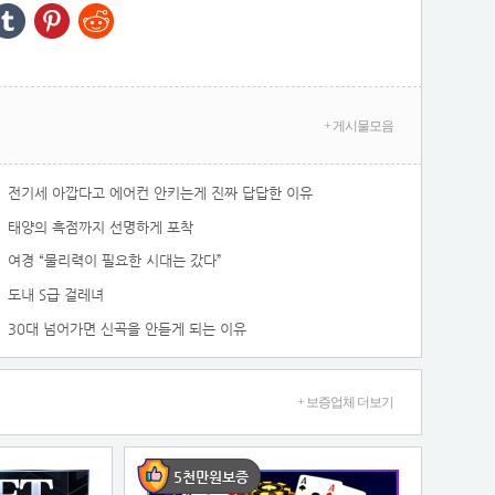
+ 게시물모음
전기세 아깝다고 에어컨 안키는게 진짜 답답한 이유
태양의 흑점까지 선명하게 포착
여경 “물리력이 필요한 시대는 갔다”
도내 S급 걸레녀
30대 넘어가면 신곡을 안듣게 되는 이유
+ 보증업체 더보기
5천만원보증