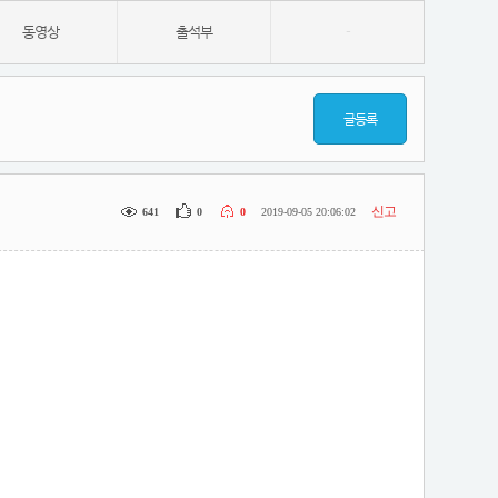
동영상
출석부
-
글등록
신고
641
0
0
2019-09-05 20:06:02