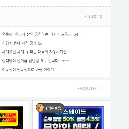
+ 게시물모음
혐주의] 우크라 상인 공격하는 러시아 드론. mp4 & news
신형 아반떼 가격 공개.jpg
세계유일 세계1위라는 대륙의 자동차기술
상대방이 합의금 천만원 요구 합니다...ㅜㅜ
여동생이 남동생으로 바뀐 이야기
+ 보증업체 더보기
1억원보증