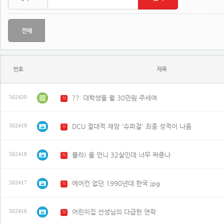
전체
번호
제목
??: 대학생들 월 30만원 주세여
502420
N
DCU 절대적 재앙 '슈퍼걸' 최종 성적이 나옴
502419
N
블라) 울 언니 32살인데 너무 짜증나
502418
N
에어컨 없던 1990년대 한국.jpg
502417
N
어린이집 선생님의 다급한 연락
502416
N