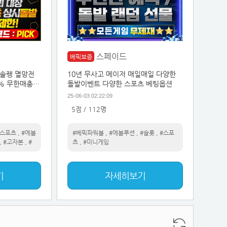
스페이드
베픽보증
J솔랭 멸망전
10년 무사고 메이저 매일매일 다양한
% 무한매충이
돌발이벤트 다양한 스포츠 베팅옵션
25-06-03 02:22:09
5점 / 112명
E스포츠
,
#에볼
#베픽파워볼
,
#에볼루션
,
#슬롯
,
#스포
,
#고자본
,
#
츠
,
#미니게임
기
자세히보기