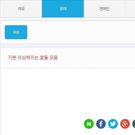
자유
유머
연예인
목록
기분 이상해지는 짤들 모음