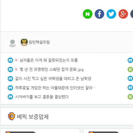
원빈해설위원
남자들은 이게 왜 잘못되었는지 모름
N
몇 년 전 유명했던 스웨덴 접객 문화.jpg
N
같이 사진 찍고 싶은 여학생을 데리고 온 남학생
하루종일 게임만 하는 아들때문에 인터넷선 잘라버린 아빠
시아버지를 보고 결혼을 결심했다
베픽 보증업체