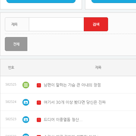
전체
번호
제목
남편이 말하는 가슴 큰 아내의 장점
502525
N
여기서 30개 이상 봤다면 당신은 진짜
502524
N
드디어 이중열돔 청산...
502523
N