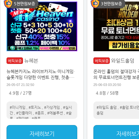
5천만원보증
3천만원보증
뉴헤븐
와일드홀덤
베픽보증
베픽보증
뉴헤븐카지노 라이브카지노·미니게임·
온라인 홀덤의 절대강자 
슬롯게임 다양한 이벤트 진행, 첫충·재
의 무료토너먼트진행 보증
충·페이백 혜택과 빠른충전 무제한환전
이트
26-05-07 21:32:50
25-06-03 03:20:50
지원
4.9점 / 27명
4.8점 / 58명
#미니게임
,
#토지노
,
#가상게임
,
#실시
#와일드 홀덤
,
#홀덤 토너
간
,
#인플레이
,
#콤프
,
#에볼루션
,
#슬
홀덤
롯
,
#페이백
,
#쿠폰
자세히보기
자세히보