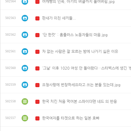
어깨빵의 민족, 아기띠 버클까지 풀어버림.jpg
502564
N
판새가 미친 새끼들...
502563
N
'단 한컷' : 홈플러스 노동자들의 마음.jpg
502562
N
차 없는 사람은 잘 모르는 밤에 나가기 싫은 이유
502561
N
`그날` 이후 1020 여성 안 돌아왔다…스타벅스에 생긴 `
502560
N
요청사항에 번창하세요라고 쓰는 분들 있는데.jpg
502559
N
한국 치킨 처음 먹어본 스파이더맨 네드 의 반응
502558
N
한국여자를 타겟으로 하는 일본 호빠
502557
N