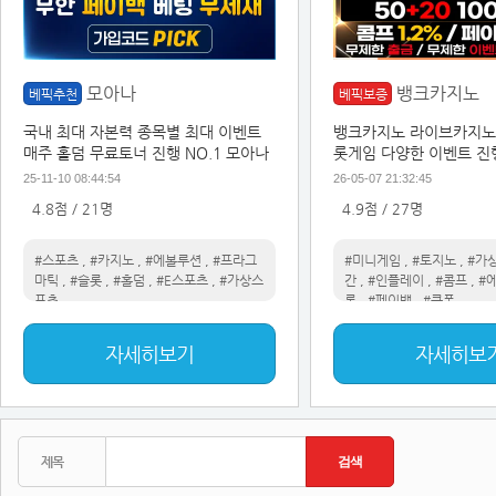
모아나
뱅크카지노
베픽추천
베픽보증
국내 최대 자본력 종목별 최대 이벤트
뱅크카지노 라이브카지노
매주 홀덤 무료토너 진행 NO.1 모아나
롯게임 다양한 이벤트 진행
재충·페이백·콤프 지급 
25-11-10 08:44:54
26-05-07 21:32:45
무제한환전 지원
4.8점 / 21명
4.9점 / 27명
#스포츠
,
#카지노
,
#에볼루션
,
#프라그
#미니게임
,
#토지노
,
#가
마틱
,
#슬롯
,
#홀덤
,
#E스포츠
,
#가상스
간
,
#인플레이
,
#콤프
,
#
포츠
롯
,
#페이백
,
#쿠폰
자세히보기
자세히보