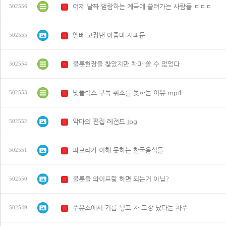
어제 날짜 범람하는 계곡에 쓸려가는 사람들 ㄷㄷㄷ
502556
N
엘베 고장낸 아줌마 사과문
502555
N
불륜현장을 찾았지만 차마 쏠 수 없었다
502554
N
넷플릭스 구독 취소를 못하는 이유.mp4
502553
N
악마의 편집 레전드.jpg
502552
N
파브리가 이해 못하는 한국음식들
502551
N
불륜을 와이프랑 하면 되는거 아님?
502550
N
주유소에서 기름 넣고 차 고장 났다는 차주
502549
N