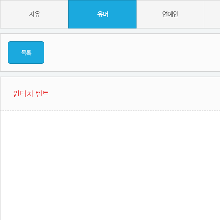
자유
유머
연예인
목록
원터치 텐트