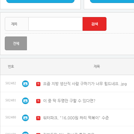
전체
번호
제목
요즘 지방 생산직 사람 구하기가 너무 힘드네요..jpg
502482
N
이 중 딱 두명만 구할 수 있다면?
502481
N
워터파크, "16,000원 짜리 떡볶이" 수준
502480
N