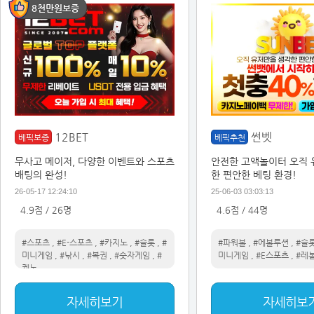
8천만원보증
12BET
썬벳
베픽보증
베픽추천
무사고 메이저, 다양한 이벤트와 스포츠
안전한 고액놀이터 오직 
배팅의 완성!
한 편안한 베팅 환경!
26-05-17 12:24:10
25-06-03 03:03:13
4.9점 / 26명
4.6점 / 44명
#스포츠
,
#E-스포츠
,
#카지노
,
#슬롯
,
#
#파워볼
,
#에볼루션
,
#슬
미니게임
,
#낚시
,
#복권
,
#숫자게임
,
#
미니게임
,
#E스포츠
,
#레
케노
자세히보기
자세히보