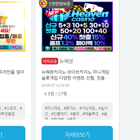
5천만원보증
뉴헤븐
베픽보증
유저만을 생각
뉴헤븐카지노 라이브카지노·미니게임·
슬롯게임 다양한 이벤트 진행, 첫충·재
충·페이백 혜택과 빠른충전 무제한환전
26-05-07 21:32:50
지원
4.9점 / 27명
롯
,
#스포츠
,
#
#미니게임
,
#토지노
,
#가상게임
,
#실시
볼루션홀덤
간
,
#인플레이
,
#콤프
,
#에볼루션
,
#슬
롯
,
#페이백
,
#쿠폰
기
자세히보기