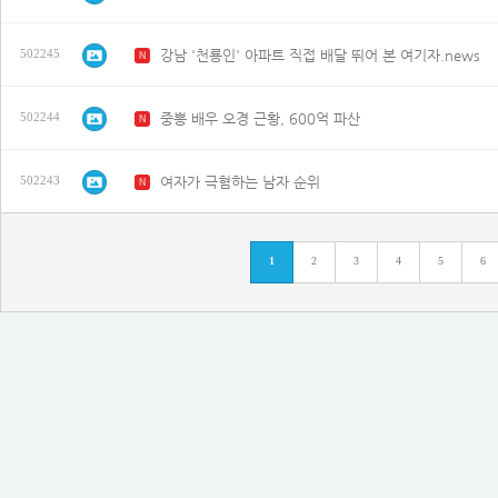
강남 '천룡인' 아파트 직접 배달 뛰어 본 여기자.news
502245
N
중뽕 배우 오경 근황, 600억 파산
502244
N
여자가 극혐하는 남자 순위
502243
N
1
2
3
4
5
6