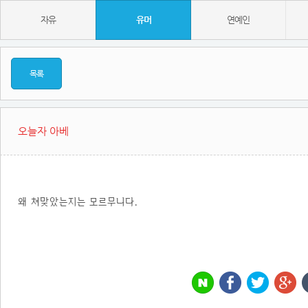
자유
유머
연예인
목록
오늘자 아베
왜 쳐맞았는지는 모르무니다.