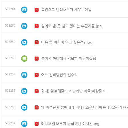
폭염으로 반려새우가 새우구이됨
502261
N
실제로 발 못 뻗고 있다는 수감자들.jpg
502260
N
다음 중 여친이 먹고 싶은건?.jpg
502259
N
춤이 야하다해서 억울한 어린이집쌤
502258
N
어느 갈비탕집의 현수막
502257
N
현재) 환불해달라고 난리난 미국 이상준쇼
502256
N
502255
N
러브호텔 내부가 궁금했던 여사친.jpg
502254
N