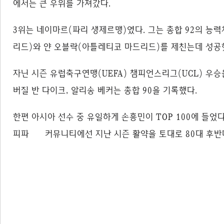
에서는 큰 우위를 가져갔다.
3위는 네이마르(파리 생제르맹)였다. 그는 총합 92의 능력치
리드)와 얀 오블락(아틀레티코 마드리드)를 제친는데 성공
자닌 시즌 유럽축구연맹(UEFA) 챔피언스리그(UCL) 우
버질 반 다이크, 알리송 베커는 총합 90을 기록했다.
한편 아시아 선수 중 유일하게 손흥민이 TOP 100에 들었
피파 커뮤니티에선 지난 시즌 활약을 토대로 80대 후반대