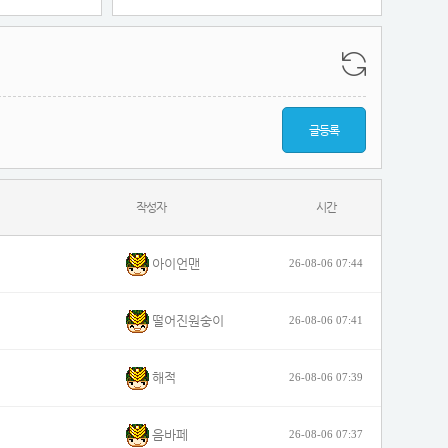
글등록
작성자
시간
아이언맨
26-08-06 07:44
떨어진원숭이
26-08-06 07:41
해적
26-08-06 07:39
음바페
26-08-06 07:37