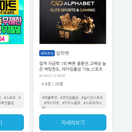
알파벳
베픽추천
업계 자금력 1위,빠른 충환전,고배당 높
은 베팅한도, 테더입출금 가능,스포츠
실시간 베팅 캐시아웃가능
26-04-07 17:36:07
4.8점 / 26명
롯
,
#스포츠
,
#
#에볼루션
,
#코인입출금
,
#실시간스포츠
볼루션홀덤
,
#캐시아웃
,
#카지노콤프
,
#스포츠캐시
백
기
자세히보기