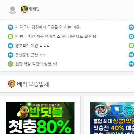
정해인
해군이 함정에서 군화를 안 신는 이유.
N
한국 치킨 처음 먹어본 스파이더맨 네드 의 반응
N
영포티의 위엄 ㄷㄷㄷ
용산공원 근황 ㄷㄷ
집단 학살 직전의 상황.gif
베픽 보증업체