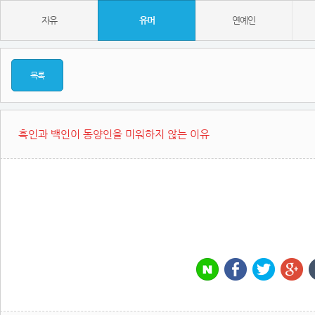
자유
유머
연예인
목록
흑인과 백인이 동양인을 미워하지 않는 이유