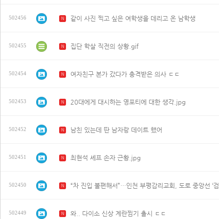
같이 사진 찍고 싶은 여학생을 데리고 온 남학생
502456
N
집단 학살 직전의 상황.gif
502455
N
여자친구 본가 갔다가 충격받은 의사 ㄷㄷ
502454
N
20대에게 대시하는 영포티에 대한 생각.jpg
502453
N
남친 있는데 딴 남자랑 데이트 했어
502452
N
최현석 셰프 손자 근황.jpg
502451
N
502450
N
와.. 다이소 신상 계란찜기 출시 ㄷㄷ
502449
N