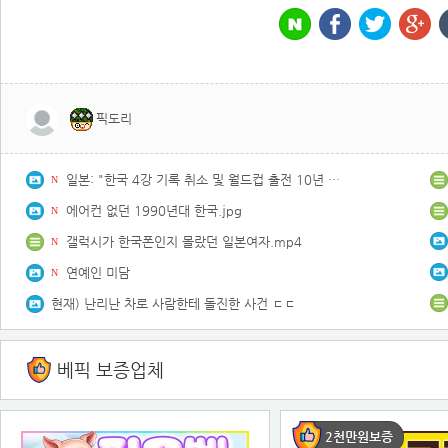
픽도리
일본: "한국 4강 기록 취소 및 월드컵 출전 10년 박탈"
N
에어컨 없던 1990년대 한국.jpg
N
갤럭시가 한국폰인지 몰랐던 일본여자.mp4
N
연예인 미담
N
현재) 난리난 차로 사람한테 돌진한 사건 ㄷㄷ
베픽 보증업체
2천만원보증