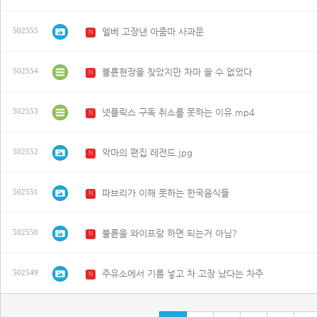
엘베 고장낸 아줌마 사과문
502555
N
불륜현장을 찾았지만 차마 쏠 수 없었다
502554
N
넷플릭스 구독 취소를 못하는 이유.mp4
502553
N
악마의 편집 레전드.jpg
502552
N
파브리가 이해 못하는 한국음식들
502551
N
불륜을 와이프랑 하면 되는거 아님?
502550
N
주유소에서 기름 넣고 차 고장 났다는 차주
502549
N