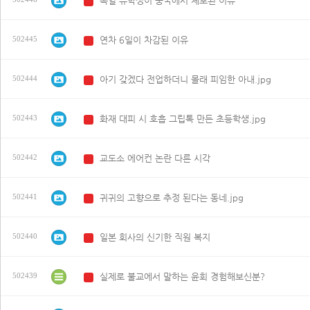
독일 유학생이 중국에서 체포된 이유
N
연차 6일이 차감된 이유
502445
N
아기 갖겠다 전업하더니 몰래 피임한 아내.jpg
502444
N
화재 대피 시 호흡 그립톡 만든 초등학생.jpg
502443
N
교도소 에어컨 논란 다른 시각
502442
N
귀귀의 고향으로 추정 된다는 동네.jpg
502441
N
일본 회사의 신기한 직원 복지
502440
N
실제로 불교에서 말하는 윤회 경험해보신분?
502439
N