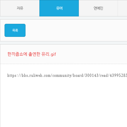
자유
유머
연예인
목록
한끼줍쇼에 출연한 유리.gif
https://bbs.ruliweb.com/community/board/300143/read/4399528