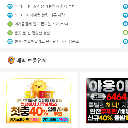
와.. 다이소 신상 계란찜기 출시 ㄷㄷ
N
교도소 에어컨 논란 다른 시각
N
여자들한테 인기 많다는 시계.mp4
잘못 본 걸 인정한 경찰
현재) 환불해달라고 난리난 미국 이상준쇼
베픽 보증업체