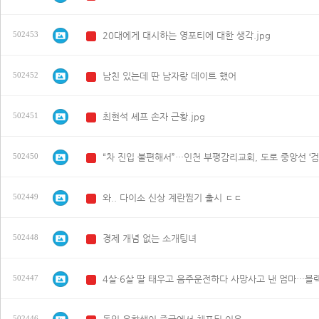
20대에게 대시하는 영포티에 대한 생각.jpg
502453
N
남친 있는데 딴 남자랑 데이트 했어
502452
N
최현석 셰프 손자 근황.jpg
502451
N
502450
N
와.. 다이소 신상 계란찜기 출시 ㄷㄷ
502449
N
경제 개념 없는 소개팅녀
502448
N
502447
N
502446