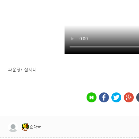
파운딩? 찰지네
순대국