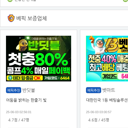
베픽 보증업체
반딧불
벳마트
베픽추천
베픽추천
어둠을 밝히는 한줄기 빛
대한민국 1등 베팅솔루션
25-06-03 02:56:01
25-06-03 03:00:57
4.7점 / 47명
4.6점 / 45명