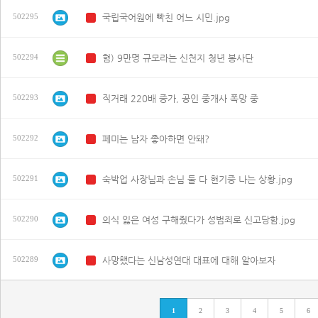
국립국어원에 빡친 어느 시민.jpg
502295
N
혐) 9만명 규모라는 신천지 청년 봉사단
502294
N
직거래 220배 증가, 공인 중개사 폭망 중
502293
N
페미는 남자 좋아하면 안돼?
502292
N
숙박업 사장님과 손님 둘 다 현기증 나는 상황.jpg
502291
N
의식 잃은 여성 구해줬다가 성범죄로 신고당함.jpg
502290
N
사망했다는 신남성연대 대표에 대해 알아보자
502289
N
1
2
3
4
5
6